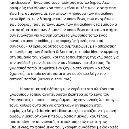
landscape). Ένας από τους πρώτους και πιο δημοφιλείς
ορισμούς του γλωσσικού τοπίου είναι αυτός των Landry and
Bourhis, σύμφωνα με τον οποίο «Η γλώσσα των πινακίδων
στον δρόμο, των διαφημιστικών πινακίδων, των ονομάτων
των δρόμων, των τοπωνυμίων, των πινακίδων στα εμπορικά
καταστήματα και των δημοσίων πινακίδων σε κρατικά κτήρια
συνενώνεται για να σχηματίσει το γλωσσικό τοπίο ενός
συγκεκριμένου πεδίου, μιας περιοχής ή ενός αστικού
συνόλου». Ο ορισμός αυτός θα συμπληρωθεί, με καθοριστική
τη συνδρομή των Scollon & Scollon, οι οποίοι δίνουν έμφαση
στη σημασία του χώρου και της τοποθέτησης της γλώσσας για
την ανάδειξη των ιδιαίτερων συνδέσεων μεταξύ τους. Το
γλωσσικό τοπίο θεωρείται ένα ξεχωριστό κειμενικό είδος
(genre), το οποίο εντάσσεται στον ευρύτερο λόγο του
αστικού τοπίου (urban discourse).
Η συστηματική εξέταση των γκράφιτι στο πλαίσιο του
γλωσσικού τοπίου αναπτύσσεται ιδιαίτερα με το έργο του
Pennycook, ο οποίος υπογράμμισε τις κοινωνικές λειτουργίες
τους, καθώς αυτά συχνά αποτελούν αντίδραση στον
κυρίαρχο λόγο (dominant discourse), εκφράζουν τη φωνή
ομάδων μειονοτικών ή περιθωριοποιημένων και, τέλος,
αποτυπώνουν κοινωνικές και πολιτισμικές ταυτότητες.
Επομένως, το φαινόμενο του γκράφιτι συνδέεται με διακριτές