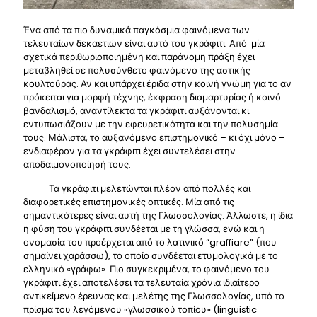
Ένα από τα πιο δυναμικά παγκόσμια φαινόμενα των
τελευταίων δεκαετιών είναι αυτό του γκράφιτι. Από μία
σχετικά περιθωριοποιημένη και παράνομη πράξη έχει
μεταβληθεί σε πολυσύνθετο φαινόμενο της αστικής
κουλτούρας. Αν και υπάρχει έριδα στην κοινή γνώμη για το αν
πρόκειται για μορφή τέχνης, έκφραση διαμαρτυρίας ή κοινό
βανδαλισμό, αναντίλεκτα τα γκράφιτι αυξάνονται κι
εντυπωσιάζουν με την εφευρετικότητα και την πολυσημία
τους. Μάλιστα, το αυξανόμενο επιστημονικό – κι όχι μόνο –
ενδιαφέρον για τα γκράφιτι έχει συντελέσει στην
αποδαιμονοποίησή τους.
Τα γκράφιτι μελετώνται πλέον από πολλές και
διαφορετικές επιστημονικές οπτικές. Μία από τις
σημαντικότερες είναι αυτή της Γλωσσολογίας. Άλλωστε, η ίδια
η φύση του γκράφιτι συνδέεται με τη γλώσσα, ενώ και η
ονομασία του προέρχεται από το λατινικό “graffiare” (που
σημαίνει χαράσσω), το οποίο συνδέεται ετυμολογικά με το
ελληνικό «γράφω». Πιο συγκεκριμένα, το φαινόμενο του
γκράφιτι έχει αποτελέσει τα τελευταία χρόνια ιδιαίτερο
αντικείμενο έρευνας και μελέτης της Γλωσσολογίας, υπό το
πρίσμα του λεγόμενου «γλωσσικού τοπίου» (linguistic